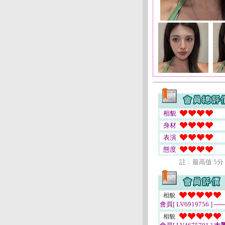
相貌
身材
表演
態度
註﹕最高值 5分
相貌
會員[ LV6919756 ]
-----
相貌