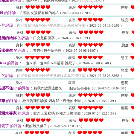
黑粗屌
的評論：
濕到不行，我以為我在衝浪
( 2026-08-06 12:59:43 )
身材
表演
態度
69
的評論：
在甜的女孩都有鹹的地方
( 2026-08-04 17:20:40 )
身材
表演
態度
-
的評論：
內容疑似涉及爭吵已被系統設定為私密評論!
( 2026-08-04 16:31:06 )
身材
表演
態度
滿滿的給妳
的評論：
口交是兩個字
( 2026-07-30 16:15:29 )
身材
表演
態度
威猛先生
的評論：
。看秀付錢合情合理.
( 2026-07-26 08:14:07 )
身材
表演
態度
Kai
的評論：
一隻A 羊一隻B羊 A羊活著 誰死了
( 2026-07-26 00:40:48 )
身材
表演
態度
-
的評論：
內容疑似涉及爭吵已被系統設定為私密評論!
( 2026-07-25 23:38:58 )
身材
表演
態度
握不住17
的評論：
虧我們認識這麼久，一點信任都沒有
( 2026-07-25 00:04:30 )
身材
表演
態度
瀑布
的評論：
校長告我性騷擾 因為我上過他的小學
( 2026-07-24 15:22:39 )
身材
表演
態度
電漏水專家
的評論：
做芝士蛋糕嗎 各種芝士換著做
( 2026-07-24 12:15:34 )
身材
表演
態度
進去了
的評論：
我的雞八歲了
( 2026-07-24 12:03:47 )
身材
表演
態度