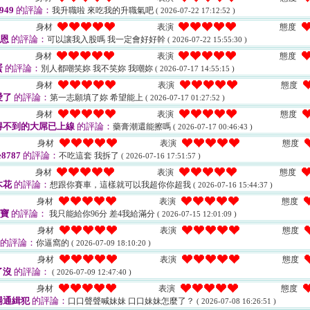
949
的評論：
我升職啦 來吃我的升職氣吧
( 2026-07-22 17:12:52 )
身材
表演
態度
U恩
的評論：
可以讓我入股嗎 我一定會好好幹
( 2026-07-22 15:55:30 )
身材
表演
態度
蛋
的評論：
別人都嘲笑妳 我不笑妳 我嘲妳
( 2026-07-17 14:55:15 )
身材
表演
態度
愛了
的評論：
第一志願填了妳 希望能上
( 2026-07-17 01:27:52 )
身材
表演
態度
得不到的大屌已上線
的評論：
藥膏潮還能擦嗎
( 2026-07-17 00:46:43 )
身材
表演
態度
8787
的評論：
不吃這套 我拆了
( 2026-07-16 17:51:57 )
身材
表演
態度
木花
的評論：
想跟你賽車，這樣就可以我超你你超我
( 2026-07-16 15:44:37 )
身材
表演
態度
寶寶
的評論：
我只能給你96分 差4我給滿分
( 2026-07-15 12:01:09 )
身材
表演
態度
的評論：
你逼窩的
( 2026-07-09 18:10:20 )
身材
表演
態度
了沒
的評論：
( 2026-07-09 12:47:40 )
身材
表演
態度
場通緝犯
的評論：
口口聲聲喊妹妹 口口妹妹怎麼了？
( 2026-07-08 16:26:51 )