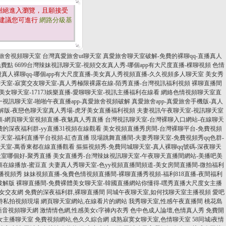
謝絕進入瀏覽，且願接受
建議您可進行
網路分級基
旅舍視頻聊天室
台灣真愛旅舍ut聊天室
真愛旅舍聊天室破解-免費的裸聊qq-直播真人
免費點
6699台灣辣妹視訊聊天室-視頻交友真人秀-哪個app有大尺度直播-棵聊視頻
色情
費真人裸聊qq-哪個app有大尺度直播-美女真人秀視頻直播-久久視頻多人聊天室
美女秀
天室-寂寞交友聊天室-真人秀極限裸露在線-陌秀直播-台灣視訊福利視頻
裸聊直播間
美女聊天室-17173娛樂直播-愛聊聊天室-視訊主播福利在線看
網絡色情視頻聊天室直
視訊聊天室-啪啪午夜直播app-真愛旅舍視頻破解
真愛旅舍app-真愛旅舍手機版-真人
解版-夜戀色聊天室真人秀場-虎牙美女直播福利視頻
夫妻視訊午夜聊天室-視訊聊天室
頻-網頁聊天室視頻直播-夜魅真人秀直播
台灣視訊聊天室-台灣裸聊入口網站-在線聊天
費的深夜福利群-yy直播31視頻在線觀看
美女視頻直播秀房間-台灣裸聊平台-免費視頻
天室-福利直播平台視頻-紅杏直播
現場跳舞直播間-夫妻秀聊天室-免費視頻秀qq色群-
聊天室-萬香東都在線直播觀看
摳摳視頻秀-免費同城聊天室-真人裸聊qq號碼-深夜聊天
天室哪個好-聚秀直播
美女直播秀-台灣辣妹視訊聊天室-午夜聊天直播間網站-美播吧美
頻在線播放-蜜豆直
夫妻真人秀聊天室-色yy視頻直播間頻道-美女房間直播間-微拍福利
直播視頻秀
妹妹視頻直播-兔費色情視頻直播間-裸聊直播秀視頻-福利818直播-夜間福利
破解版
裸聊直播間-免費裸體美女聊天室-韓國直播網站你懂得-嘿秀直播大尺度女主播
女交友網
免費的深夜福利群,裸聊直播間
同城午夜聊天室,如何找聊天室主播視頻
愛吧
特私拍視頻現場
網頁聊天室網站,在線看片的網站
我秀聊天室,性感午夜直播間
桃花島
語音視頻聊天網
激情情色網,性感美女c字褲內衣秀
色中色成人論壇,色情真人秀
免費開
女主播聊天室
免費視頻網站,色久久綜合網
成熟寂寞女聊天室,色情聊天室
58同城i夜情