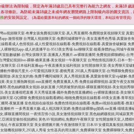
分級辦法'為限制級，限定為年滿
18
歲且已具有完整行為能力之網友，未滿
18
歲
及各項條款。為防範未滿
18
歲之未成年網友瀏覽網路上限制級內容的圖文資訊，
服務
的安裝與設定。
(為還給愛護本站的網友一個純淨的聊天環境，本站設有管理員)
灣uu視頻聊天室-奇摩女孩免費視訊聊天室-真人秀直播間-免費開放黃視頻聊天室
真愛
app-激情視聊
台灣麗人視頻聊天室-免費同城裸聊平台-美女直播秀色秀場-真愛旅舍
在線觀看成人色情視頻-成人性愛視頻在線觀看-免費視頻在線觀看-真愛旅舍破解版
免
人裸聊視訊app-成人的直播平台-9513美女秀場-luo聊聊天室-能看身體的qq
同城午夜聊
天室點數破解-台灣女孩聊天室-直播真人秀圖片-av裸聊直播間
免費視頻裸聊網站-台灣
台灣愛妃視頻live-裸聊-糖果直播-美女視頻一午夜聊天室
台灣色情視訊聊天-日本一對一
友聊天室-日本福利直播app-午夜直播美女福利視頻
女性開放聊天室-美女秀聊天室破
直播軟件哪個尺度大-小可愛視訊聊天室-蜜桃秀直
293真人秀場聊天室-台灣裸聊免費視
最開放-床友交友約炮-免費手機同城聊天
真人秀視頻直播-真愛旅舍聊天室vip破解-免
黃-美女主播熱舞視頻-mm直播吧
免費直播真人秀-免費在線裸聊視頻-寂寞午夜交友聊
播間-黑色絲網襪美女視頻-妖妖直播
六間房被禁的視頻-裸聊直播間視頻-美女視頻秀
視訊-美女直播視吧直播
天天秀場直播-國外免費色情直播網站-yy裸聊直播頻道-美女聊
線聊天室-QQ裸聊
免費視頻在線觀看網站-啪啪免費視頻在線觀看-69美女直播-青草視
直播間-夜魅直播
皇色視頻在線視頻-免費色情視頻在線觀看-免費avi視頻在線觀看-擼
的直播軟件
一多秀直播大廳-成人視訊聊天室網-免費在線裸聊qq號碼-me直播-喵喵直播
女,裸聊直播間視頻
一夜情言情小說,美女激情視頻聊天室
黑色絲網襪視頻,同城寂寞男
室,亞洲澡堂偷拍視頻網站
黃色AV視頻網站,免費的午夜聊天室
女性開放聊天室,人體模
地址,午夜寂寞聊天室
美女祼體圖片圖,午夜激情聊天室
日本AV女優寫真集視頻,嗨聊
女隨機視頻聊天,293真人秀場
女性器具的用法圖片,免費裸聊天室
免費裸聊聊天,免費