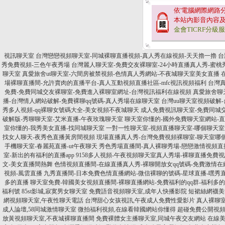
依'電腦網際網路
本站內影音內容
金會TICRF分級
視訊聊天室
台灣戀戀視頻聊天室-同城裸聊直播視頻-真人秀在線視頻-天天擼一擼
台
秀免費視頻-三色午夜秀場
台灣麗人聊天室-免費交友裸聊室-24小時直播真人秀-蜜桃秀
聊天室
真愛旅舍ut聊天室-六間房被禁視頻-色情真人秀網站-不夜城聊天室美女直播
場裸聊直播間-允許賣肉的直播平台-真人互動視頻直播社區-mfc視訊視頻福利
台灣真
免費-免費同城交友裸聊室-免費進入裸聊室網址-台灣視訊福利在線視頻
真愛旅舍聊
播-台灣情人網站破解-免費裸聊qq號碼-真人秀場在線聊天室
台灣uu聊天室視頻破解-
秀多人視頻-qq裸聊女號碼大全-美女視頻不夜城聊天
成人免費視訊聊天室-免費同城交
破解版-秀聊聊天室-艾米直播-午夜玫瑰聊天室
聊天室你懂的-國外免費聊天室網站-
室你懂的-我秀美女直播-找同城聊天室
一對一性聊天室-視頻直播聊天室-哪個聊天室
找女人聊天-夜秀色直播黃房間視頻
現場直播真人秀-台灣免費視頻裸聊室-聊天室哪個
手機聊天室-春麗苑直播-ut午夜聊天
秀色秀場直播間-真人裸聊秀場-戀戀激情視頻直
室-新出的有福利的直播app
9158多人視頻-午夜視頻聊天室真人秀場-裸聊直播免費
文-美女直播間熱舞
色情視頻直播間-在線直播真人秀-裸聊開放女qq號碼-免費激情在
視頻-風雲直播
九秀直播間-日本免費色情直播網站-微信裸聊的號碼-星球直播-嘿秀
多的直播
聊天室免費-韓國美女視頻直播間-裸聊直播網站-免費福利的qq群-福利多
福利號
85st影城,寂寞男女聊天室
免費語音視頻聊天室,成年人快播影院
短裙絲網襪美
網視頻聊天室,午夜性聊天電話
台灣甜心女孩視訊,午夜成人免費性愛影片
真人裸聊
成人論壇,58同城激情聊天室
微拍福利視頻,在線看韓國網站你懂得
超碰免費公開視頻
放黃視頻聊天室,不夜城裸聊直播間
免費裸體女主播聊天室,同城午夜交友網站
在線美