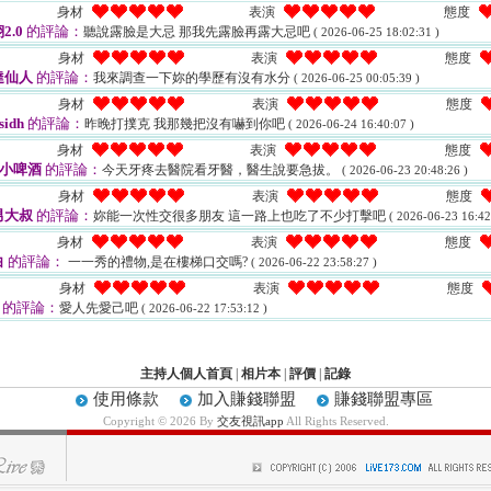
身材
表演
態度
2.0
的評論：
聽說露臉是大忌 那我先露臉再露大忌吧
( 2026-06-25 18:02:31 )
身材
表演
態度
達仙人
的評論：
我來調查一下妳的學歷有沒有水分
( 2026-06-25 00:05:39 )
身材
表演
態度
sidh
的評論：
昨晚打撲克 我那幾把沒有嚇到你吧
( 2026-06-24 16:40:07 )
身材
表演
態度
0小啤酒
的評論：
今天牙疼去醫院看牙醫，醫生說要急拔。
( 2026-06-23 20:48:26 )
身材
表演
態度
男大叔
的評論：
妳能一次性交很多朋友 這一路上也吃了不少打擊吧
( 2026-06-23 16:42
身材
表演
態度
白
的評論：
一一秀的禮物,是在樓梯口交嗎?
( 2026-06-22 23:58:27 )
身材
表演
態度
的評論：
愛人先愛己吧
( 2026-06-22 17:53:12 )
主持人個人首頁
|
相片本
|
評價
|
記錄
使用條款
加入賺錢聯盟
賺錢聯盟專區
Copyright © 2026 By
交友視訊app
All Rights Reserved.