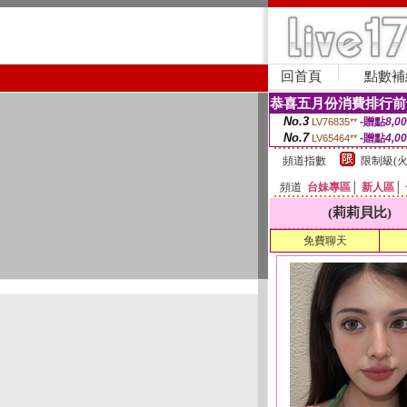
回首頁
點數補
恭喜五月份消費排行前
No.3
-贈點
8,0
LV76835**
No.7
-贈點
4,0
LV65464**
頻道指數
限制級(火
頻道
台妹專區
│
新人區
│
(莉莉貝比)
免費聊天