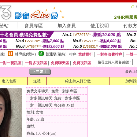
給站
會員專區
加入會員
使用說明
付款
十名會員 獲得免費點數~
No.1
-贈點
10,000
點
No.2
LV72973**
No.4
No.5
No.
00
點
-贈點
7,000
點
-贈點
6,000
點
LV27620**
LV52777**
No.8
No.9
No.
00
點
-贈點
3,000
點
-贈點
2,000
點
LV76847**
LV69831**
辣)
輔導級(曖昧)
普通級(清純)
排序
業績排行
│
一對多收費排序
│
一對一
搜尋主持人網名/編號：
一對一視訊區
│
一對多視訊區
│
免費聊天區
│
免費視訊區
最近上線時間
進入包廂
送禮
給主持人打分數
加到我
免費文字聊天: 免費一對多專區
一對多視訊聊天: 免費一對多專區
一對一視訊聊天: 每分鐘 35 點
性別: 女性
年齡: 22 歲
血型:
身高: 158 公分(cm)