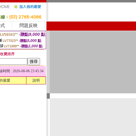
方式
問題反映
-贈點
9,000
點
LV59343**
6
-贈點
5,000
點
LV77023**
10
-贈點
1,000
點
LV71888**
收費排序
 : 2026-08-06 23:45:34
的最愛
說明