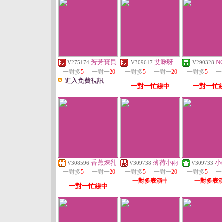
芳芳寶貝
艾咪呀
N
V275174
V309617
V290328
一對多
5
一對一
20
一對多
5
一對一
20
一對多
5
一
進入免費視訊
一對一忙線中
一對一忙
香蕉煉乳
薄荷小雨
小
V308596
V309738
V309733
一對多
5
一對一
20
一對多
5
一對一
20
一對多
5
一
一對多表演中
一對多表
一對一忙線中