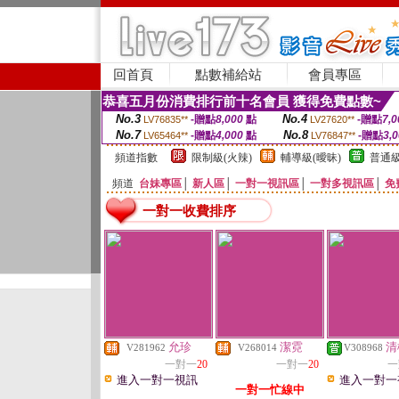
回首頁
點數補給站
會員專區
恭喜五月份消費排行前十名會員 獲得免費點數~
No.3
No.4
-贈點
8,000
點
-贈點
7,0
LV76835**
LV27620**
No.7
No.8
-贈點
4,000
點
-贈點
3,
LV65464**
LV76847**
頻道指數
限制級(火辣)
輔導級(曖昧)
普通級
頻道
台妹專區
│
新人區
│
一對一視訊區
│
一對多視訊區
│
免
一對一收費排序
允珍
潔霓
清
V281962
V268014
V308968
一對一
20
一對一
20
一
進入一對一視訊
進入一對一
一對一忙線中