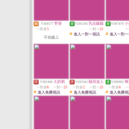
野香
乳此騷騷
小
V309577
V291185
V307470
一對多
5
一對一
25
一
進入一對一視訊
進入一對一
不在線上
大奶粥
騷得迷人
卿
V302406
V293342
V299082
一對多
8
一對一
25
一對多
2
一對一
25
一對多
6
一
進入免費視訊
進入免費視訊
進入免費視