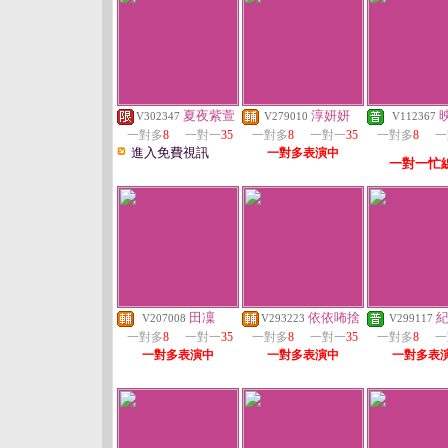
夏夜紫萱
淳妍妍
V302347
V279010
V112367
一對多
8
一對一
35
一對多
8
一對一
35
一對多
8
一
進入免費視訊
一對多表演中
一對一忙
田凜
依依咘捨
V207008
V293223
V299117
一對多
8
一對一
35
一對多
8
一對一
35
一對多
8
一
一對多表演中
一對多表演中
一對多表