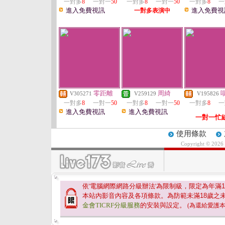
一對多
8
一對一
50
一對多
8
一對一
50
一對多
8
一
進入免費視訊
進入免費視
一對多表演中
零距離
周綺
V305271
V259129
V195826
一對多
8
一對一
50
一對多
8
一對一
50
一對多
8
一
進入免費視訊
進入免費視訊
一對一忙
使用條款
Copyright © 2026
依'電腦網際網路分級辦法'為限制級，限定為年滿
1
本站內影音內容及各項條款。為防範未滿
18
歲之
金會TICRF分級服務
的安裝與設定。
(為還給愛護