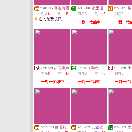
宅沒有錯
小歪樓
越
V295795
V302489
V296477
一對多
8
一對一
45
一對多
8
一對一
45
一對多
8
一
進入免費視訊
一對一忙線中
一對一忙
甜聲學妹
簡丹
王
V294550
V74144
V194896
一對多
8
一對一
45
一對多
8
一對一
45
一對多
8
一
一對一忙線中
一對一忙線中
一對一忙
百香莉
艾媛熙
小
V277033
V187078
V293128