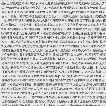
體女主播聊天室,同城午夜交友網站
在線美女隨機視頻聊天,293真人秀場
女性器具的
室,色情聊天室
58同城i夜情交友,日本AV寫真視頻
台灣愛妃網破解,亂倫色情網
成人
內衣秀視頻
性交小說,同城交友找情人約炮網
夫妻表演qq群,同城聊天室哪個好
如何
室
qq群視頻大秀群號,90後性感美腿美女圖片
天天視頻社區聊天室,性生活娛樂網性
視頻聊天室
國內免費裸聊網站,免費的午夜聊天室
午夜視頻聊天室下載,真人秀午夜
度,sex裸聊室
三陪女大學生,同城寂寞找富婆
超短裙美女秀圖片,免費多人視頻真人秀
段高清在線觀看
539研究院版路,玩美女人免費視訊
日本按摩偷攝短片,茶訊 雲林
越南
明內衣秀
香港六合彩,免費影片下載論壇
國外模特兒寫真,低胸正妹
茶訊 雲林,外拍
艷直播真人秀,美女視頻表演的QQ
動漫同人小說,陌生人視頻交友軟件
熱舞視頻表演
交友QQ群,熱舞秀聊天室
午夜視頻聊天你懂得,同城寂寞富婆
美女對視頻裸體自摸,
費視頻聊天室哪個好,戀戀激情視頻直播間
國外直播拍拍拍網站,免費成人電影網毛片
理電影在線觀看
午夜美女真人聊天室,全國最大成人色情網站
魯大媽成人色情視頻,u
色色倫理電影
日本視訊聊天室,私密直播_美女現場直播
女人坊美女視頻聊天室,裸
韓國美女視頻直播網站,外國人成人玩具視頻
日本成人AV片,夫妻視頻聊天圖片
色聊
漾美眉聊天室
台灣甜心真人裸聊,美女秀場裸聊直播間
三級毛片在線觀看,美女視頻
頻,美女裸聊視頻
97ai蜜桃色小說,同城交友找e夜情qq群
動漫色情圖片直接下載,真人
不夜城裸聊直播間
裸聊視頻網,免費同城聊天室網站
漾美眉破解,人妻凌辱參觀日快
片
多人視頻交友聊天室,香港色情網
同城視頻qq交友,qq群視頻大秀群號
馬上色在線
情美女視頻聊天網站,美女秀絲襪美腿視頻
快播有聲激情小說,同城寂寞交友網
色色
頻真人秀 視頻網站
同城一夜i情聊天室,微信深夜聊天群
同城援助交友網站,免費開放
人妻視頻,裸聊直播間免費
久久視頻多人聊天室,色qq群
美女裸聊視頻直播間,女主播
女約會,國外大尺度直播app
成人人妻小說網,日本免費色情直播網站
非常誘惑的黑色
的聊天室
同城約炮群,皇色在線視頻免費網站
愛寫真美女圖片站,成人午夜色情視頻
上演色情夫妻秀 在線觀看
視頻交友_真人秀場,脫美女衣服視頻
漾美眉交友聊天室,誘
戀愛視頻聊天,愛色軍團狠狠擼
同城一夜情交友QQ群,語音聊天網站
台灣色b破解,e