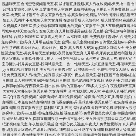
視訊聊天室
台灣戀戀視頻聊天室-同城裸聊直播視頻-真人秀在線視頻-天天擼一擼
台
台灣真愛旅舍ut聊天室
真愛旅舍聊天室破解-免費的裸聊qq-直播真人秀免費視頻-三
天室-免費同城裸聊平台-美女直播秀色秀場-真愛旅舍免費點
6699台灣辣妹視訊聊天
情真人秀網站-不夜城聊天室美女直播
在線觀看成人色情視頻-成人性愛視頻在線觀看
久視頻多人聊天室
美女秀場裸聊直播間-允許賣肉的直播平台-真人互動視頻直播社區
同城午夜聊天室-寂寞交友聊天室-真人秀極限裸露在線-陌秀直播-台灣視訊福利視頻
數破解-台灣女孩聊天室-直播真人秀圖片-av裸聊直播間
免費視頻裸聊網站-台灣美女聊
免費裸聊qq號碼-真人秀場在線聊天室
台灣uu聊天室視頻破解-台灣愛妃視頻live-裸
舍視頻破解
真愛旅舍app-真愛旅舍手機版-真人秀多人視頻-qq裸聊女號碼大全-美女
性開放聊天室-美女秀聊天室破解版-夜戀色聊天室真人秀場-虎牙美女直播福利視頻
聊天室網站-直播軟件哪個尺度大-小可愛視訊聊天室-蜜桃秀直
293真人秀場聊天室
室你懂的-我秀美女直播-找同城聊天室
一對一性聊天室-視頻直播聊天室-哪個聊天室
yy直播31視頻在線觀看
美女視頻直播秀房間-台灣裸聊平台-免費視頻找女人聊天-
吧
免費直播真人秀-免費在線裸聊視頻-寂寞午夜交友聊天室-福利直播平台視頻-紅杏
直播間-真人裸聊秀場-戀戀激情視頻直播間-黑色絲網襪美女視頻-妖妖直播
六間房被
人裸聊qq號碼-深夜聊天室-新出的有福利的直播app
9158多人視頻-午夜視頻聊天室
美女聊天室哪個好-聚秀直播
美女直播秀-台灣辣妹視訊聊天室-午夜聊天直播間網站
室-QQ裸聊
免費視頻在線觀看網站-啪啪免費視頻在線觀看-69美女直播-青草視頻在
直播間-日本免費色情直播網站-微信裸聊的號碼-星球直播-嘿秀直播間-夜魅直播
皇色
頻直播間-裸聊直播秀視頻-福利818直播-夜間福利多的直播
聊天室免費-韓國美女視頻
線裸聊qq號碼-me直播-喵喵直播破解版
裸聊直播間-免費裸體美女聊天室-韓國直播
院
短裙絲網襪美女,裸聊直播間視頻
一夜情言情小說,美女激情視頻聊天室
黑色絲網
吧網視頻聊天室,午夜性聊天電話
台灣甜心女孩視訊,午夜成人免費性愛影片
真人裸
場
網頁聊天室網站,在線看片的網站
我秀聊天室,性感午夜直播間
桃花島成人論壇,5
體圖片圖,午夜激情聊天室
日本AV女優寫真集視頻,嗨聊語音視頻聊天網
激情情色網